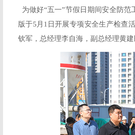
为做好“五一”节假日期间安全防范
版于5月1日开展专项安全生产检查
钦军，总经理李自海，副总经理黄建