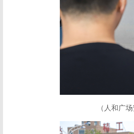
（人和广场