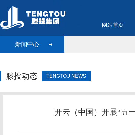
网站首页
新闻中心
滕投动态
TENGTOU NEWS
开云（中国）开展“五