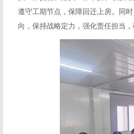
遵守工期节点，保障回迁上房。同时
向，保持战略定力，强化责任担当，